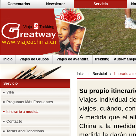
Comentarios
Newsletter
Servicio
No
Inicio
Viajes de Grupos
Viajes de aventura
Trekking
Auto-manejo
Inicio
Serviciot
Itinerario a 
Servicio
Su propio itinerar
Visa
Viajes Individual d
Preguntas Más Frecuentes
viajes, cuándo, con
Itinerario a medida
A medida que el alt
Contacto
China a la medida
Terms and Conditions
medida le darán un