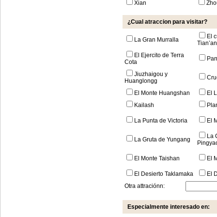
Xian
Zho
¿Cual atraccion para visitar?
El 
La Gran Murralla
Tian’a
El Ejercito de Terra
Pa
Cota
Jiuzhaigou y
Cru
Huanglongg
El Monte Huangshan
El 
Kailash
Pla
La Punta de Victoria
El 
La 
La Gruta de Yungang
Pingya
El Monte Taishan
El 
El Desierto Taklamaka
El 
Otra attraciónn:
Especialmente interesado en: