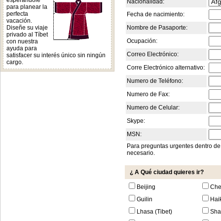
esperándole
Nacionalidad:
para planear la
perfecta
Fecha de nacimiento:
vacación.
Diseñe su viaje
Nombre de Pasaporte:
privado al Tíbet
Ocupación:
con nuestra
ayuda para
Correo Electrónico:
satisfacer su interés único sin ningún
cargo.
Corre Electrónico alternativo:
Numero de Teléfono:
Numero de Fax:
Numero de Celular:
Skype:
MSN:
Para preguntas urgentes dentro de
necesario.
¿ A Qué ciudad quieres ir?
Beijing
Che
Guilin
Hai
Lhasa (Tibet)
Sha