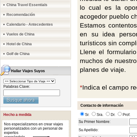
China Travel Essentials
lo cual es la opor
Recomendación
acogedor pueblo chi
Estamos contentos
Calendario - Antecedentes
en su idea person
Vuelos de China
turísticos sin comp
Hotel de China
Llene el formulari
Golf de China
muchos de nuestros
planes de viaje.
Hallar Viajes Suyos
*
Indica el campo r
Palabras Clave:
Contacto de información
Hecho a medida
Sr.
Sra.
Dr.
Prof.
Su Primer Nombre:
Nos especializamos en crear viajes
personalizados con un
personal de
Su Apellido:
expertos