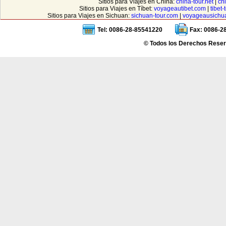
Sitios para Viajes en China:
china-tour.net
|
ch
Sitios para Viajes en Tíbet:
voyageautibet.com
|
tibet
Sitios para Viajes en Sichuan:
sichuan-tour.com
|
voyageausichu
Tel: 0086-28-85541220
Fax: 0086-2
© Todos los Derechos Reser